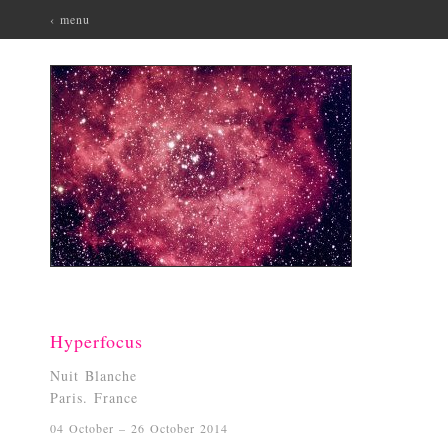
‹ menu
Hyperfocus
Nuit Blanche
Paris. France
04 October – 26 October 2014