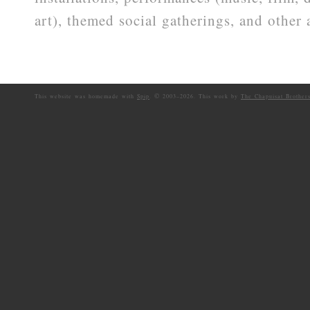
art), themed social gatherings, and other a
©
This website was homemade with
Spip
.
2003–
2026. This work by
The Chapuisat Brother