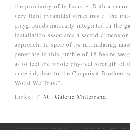
the proximity of le Louvre. Both a major 
very light pyramidal structures of the 
playgrounds naturally integrated in the ga
installation associates a sacred dimension
approach. In spite of its intimidating mass
penetrate in this jumble of 18 beams weig
as to feel the whole physical strength of 
material, dear to the Chapuisat Brothers 
Wood We Trust”.
Links :
FIAC
.
Galerie Mitterrand
.
©
This website was homemade with
Spip
.
2003–
2026. This work by
The Chapuisat Brother