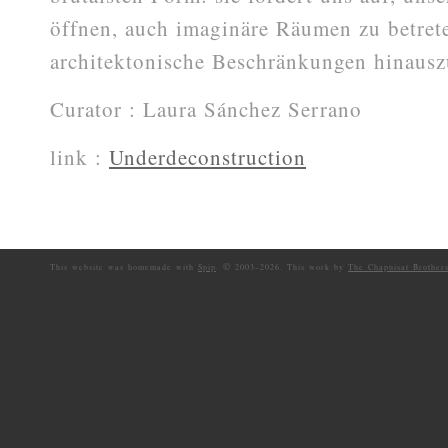
öffnen, auch imaginäre Räumen zu betret
architektonische Beschränkungen hinausz
Curator : Laura Sánchez Serrano
link :
Underdeconstruction
©
This website was homemade with
Spip
.
2003–
2026. This work by
The Chapuisat Brother