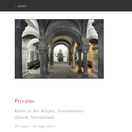
‹ menu
Privatus
Kunst in der Krypta. Grossmünster
Zurich. Switzerland
09 June – 04 July 2016