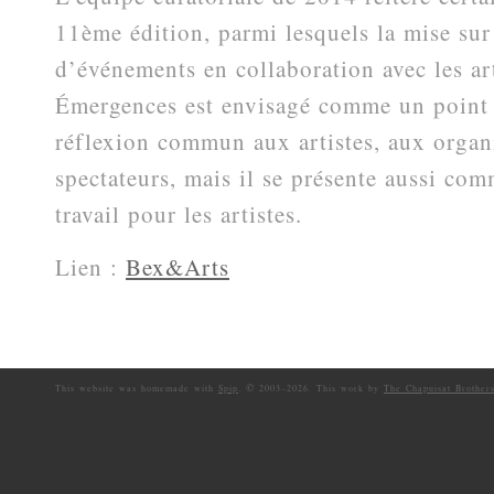
11ème édition, parmi lesquels la mise su
d’événements en collaboration avec les art
Émergences est envisagé comme un point 
réflexion commun aux artistes, aux organ
spectateurs, mais il se présente aussi co
travail pour les artistes.
Lien :
Bex&Arts
©
This website was homemade with
Spip
.
2003–
2026. This work by
The Chapuisat Brother